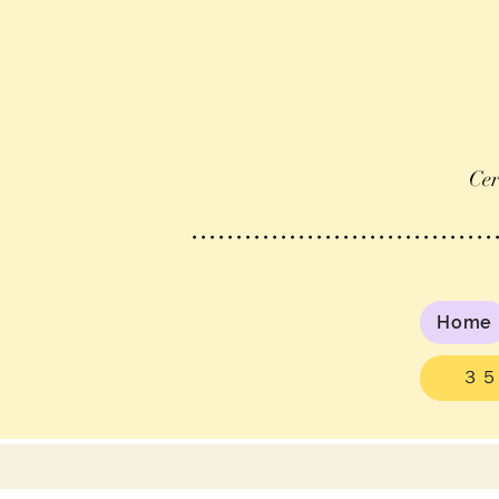
Ce
​.................................
Home
３５