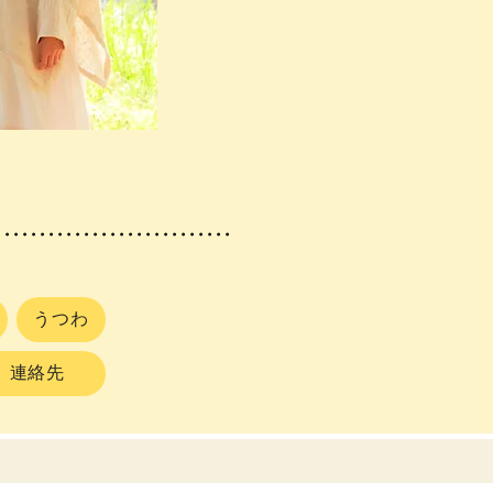
...........................
うつわ
連絡先