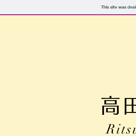
This site was des
高
​Rit