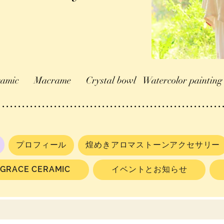
ramic
Macrame Crystal bowl Watercolor painting
.........................................................
プロフィール
煌めきアロマストーンアクセサリー
GRACE CERAMIC
イベントとお知らせ