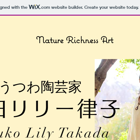
igned with the
.com
website builder. Create your website today.
Nature Richness Art
うつわ陶芸家
田リリー律子
suko Lily Takada